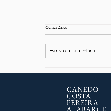
Comentários
Escreva um comentário
Receita Federal amplia lista de
devedores contumazes: o que
muda para as empresas?