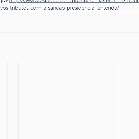
gra: 
https://www.estadao.com.br/economia/reforma-tributa
vos-tributos-com-a-sancao-presidencial-entenda/