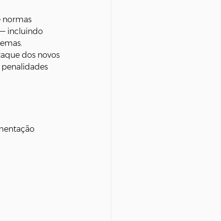
e normas 
 — incluindo 
temas.
taque dos novos 
 penalidades 
mentação 