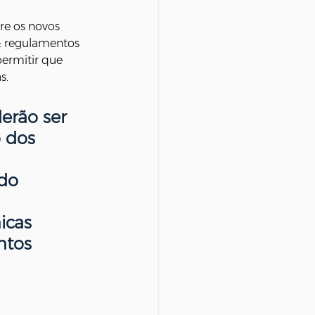
re os novos 
s: regulamentos 
permitir que 
s.
erão ser 
 dos 
do 
icas 
ntos 