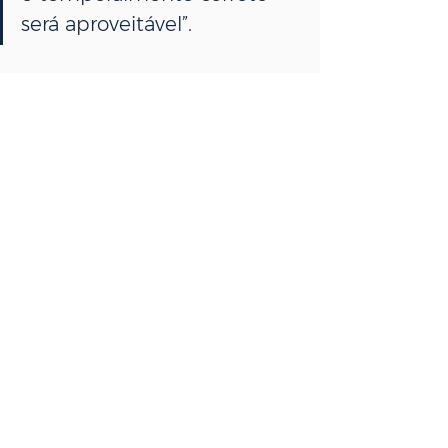
será aproveitável”.
Para quem deseja adequação ou 
revisão dos procedimentos, pode 
buscar apoio especializado.
Leia a matéria na íntegra: 
https://www.debatejuridico.com.br/
noticias/stj-veda-credito-de-icms-
antes-das-operacoes-e-limita-nao-
cumulatividade/
Ver tudo
Posts recentes